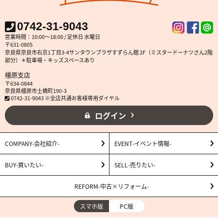
(5) その他上記(1)から(4)に附随する業務の実施
0742-31-9043
営業時間：10:00～18:00 / 定休日 水曜日
なお、当社は、サイト管理会社が提供するサービス改善に必要な範囲で、
〒631-0805
お客様の個人データをサイト管理会社に提供します。
奈良県奈良市右京1丁目3-4サンタウンプラザすずらん館 2F（ミスタードーナツさん2階
部分）＊駐車場・キッズスペースあり
このように提供された個人データにつきましては、サイト管理会社におい
て管理されることとなります。
橿原支店
〒634-0844
サイト管理会社は、そのサービスの改善・向上を目指すことに加え、メー
奈良県橿原市土橋町190-3
ルマガジンなどによる情報提供、お客様による購買の分析をして、当社の
0742-31-9043 ※全店共通お客様専用ダイヤル
事業運営を改善するために、個人データ（お客様が指定された他の方の宛
ログイン
先情報を除く）を利用します。
当社は、サイト管理会社に対し、個人情報保護法を遵守し、お客様のプラ
COMPANY
会社紹介
EVENT
イベント情報
イバシーに配慮した個人情報の取り扱いをすることを規約などで義務づけ
BUY
買いたい
SELL
売りたい
ております。
REFORM
中古×リフォーム
4．お客様情報の第三者への開示・提供
スマホ版
PC版
当社は、前項3．の利用目的に記載した場合及び以下のいずれかに該当す