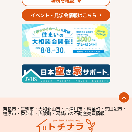
場所を確認
3．お客様の情報の利用目的
イベント・見学会情報はこちら
当社は、不動産についてのサービスをお客さまにご利用いただくにあた
り、各種の申込みの受付、訪問、提案、見積、各種の工事やサービス提供
等の機会に、当社が直接あるいは協力会社又は業務委託先等を通じて、お
客さまの個人情報（お客さまの電子メールアドレス、氏名、住所、電話番
号等）を取得いたしますが、これらの個人情報は下記の目的に利用させて
いただきます。
(1) 不動産についてのサービスの提供
(2) 不動産についてのサービスのアフターサービスの提供
(3) 不動産についてのサービスのお知らせ・ＰＲ、調査・データ集積、研
究開発
奈良市・生駒市・大和郡山市・木津川市・精華町・京田辺市・
橿原市・香芝市・広陵町・葛城市の不動産売買情報
(4) ウェブサイトシステム管理会社（以下「サイト管理会社」といいま
す。）への提供。