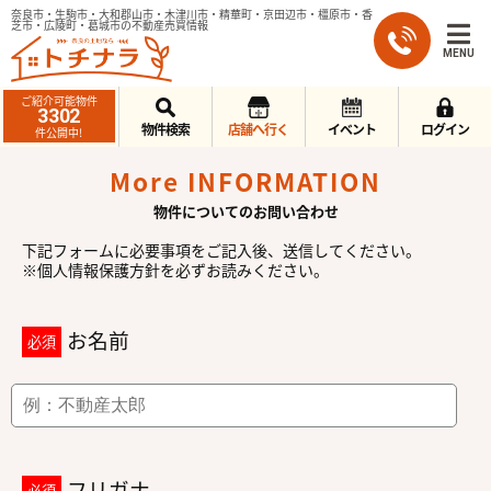
奈良市・生駒市・大和郡山市・木津川市・精華町・京田辺市・橿原市・香
芝市・広陵町・葛城市の不動産売買情報
MENU
ご紹介可能物件
3302
物件検索
店舗へ行く
イベント
ログイン
件公開中!
More INFORMATION
物件についてのお問い合わせ
下記フォームに必要事項をご記入後、送信してください。
※個人情報保護方針を必ずお読みください。
お名前
必須
フリガナ
必須