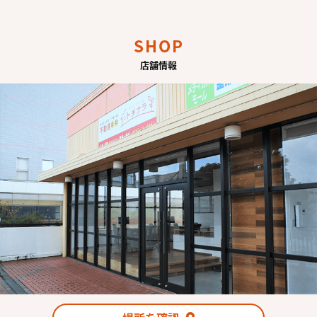
す。
SHOP
(2) お客さま情報の取扱いに関する規程を明確にし、従業者に周知徹底し
ます。
店舗情報
また、取引先等に対しても適切にお客さま情報を取り扱うように要請しま
す。
(3) お客さま情報の収集に際しては、利用目的を特定して通知または公表
し、その利用目的にしたがってお客さま情報を取り扱います。
(4) お客さま情報の漏洩、紛失、改ざん等を防止するために必要な対策を
講じて適切な管理を行います。
(5) 保有するお客さま情報について、お客さま本人からの開示、訂正、削
除、利用停止の依頼を所定の窓口でお受けして、誠意をもって対応いたし
ます。
具体的には、以下の内容に従ってお客さま情報の取り扱いをいたします。