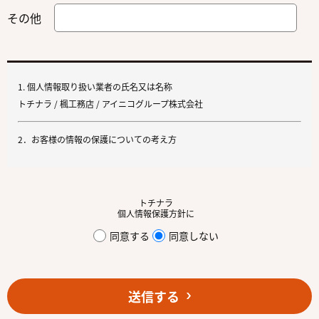
その他
1. 個人情報取り扱い業者の氏名又は名称
トチナラ / 楓工務店 / アイニコグループ株式会社
2．お客様の情報の保護についての考え方
当社は、当社の業務を円滑に行うため、お客さまの電子メールアドレスを
はじめ、氏名、住所、電話番号等の情報を収集・利用させていただいてお
トチナラ
ります。
個人情報保護方針に
当社は、これらのお客さまの個人情報（以下「お客さま情報」といいま
同意する
同意しない
す。）の適正な保護を重大な責務と認識し、この責務を果たすために、次
の方針の下でお客さま情報を取り扱います。
(1) お客さま情報に適用される個人情報の保護に関する法律その他の関係
送信する
法令を遵守し、適切に取り扱います。また、適宜取扱いの改善に努めま