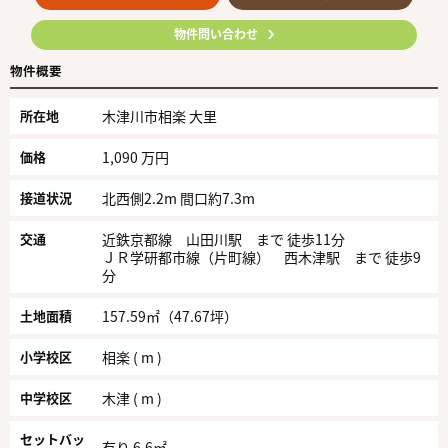
物件問い合わせ
物件概要
所在地
木津川市相楽 大里
価格
1,090 万円
接道状況
北西側2.2m 間口約7.3m
交通
近鉄京都線 山田川駅 まで 徒歩11分
ＪＲ学研都市線（片町線） 西木津駅 まで 徒歩9
分
土地面積
157.59㎡（47.67坪）
小学校区
相楽 ( m )
中学校区
木津 ( m )
セットバッ
有り 6.6㎡