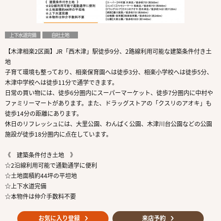
上下水道完備
自社土地
【木津相楽2区画】JR「西木津」駅徒歩9分、2路線利用可能な建築条件付き土
地
子育て環境も整っており、相楽保育園へは徒歩3分、相楽小学校へは徒歩5分、
木津中学校へは徒歩11分で通学できます。
日常の買い物には、徒歩6分圏内にスーパーマーケット、徒歩7分圏内に中村や
ファミリーマートがあります。また、ドラッグストアの「クスリのアオキ」も
徒歩14分の距離にあります。
休日のリフレッシュには、大里公園、わんぱく公園、木津川台公園などの公園
施設が徒歩18分圏内に点在しています。
《 建築条件付き土地 》
☆2沿線利用可能で通勤通学に便利
☆土地面積約44坪の平坦地
☆上下水道完備
☆本物件は仲介手数料不要
お気に入り登録
来店予約