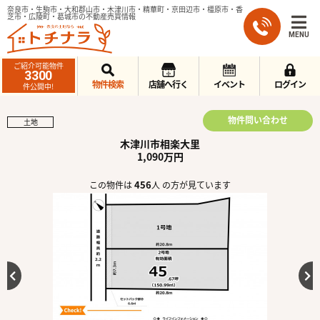
奈良市・生駒市・大和郡山市・木津川市・精華町・京田辺市・橿原市・香
芝市・広陵町・葛城市の不動産売買情報
MENU
ご紹介可能物件
3300
物件検索
店舗へ行く
イベント
ログイン
件公開中!
物件問い合わせ
土地
木津川市相楽大里
1,090万円
456
この物件は
人 の方が見ています