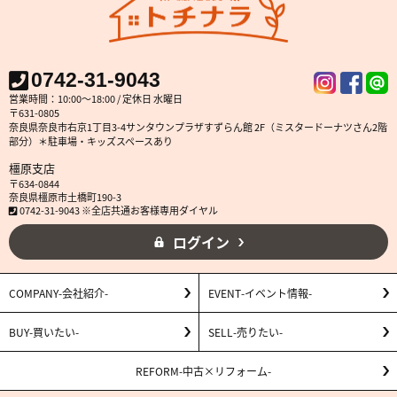
0742-31-9043
営業時間：10:00～18:00 / 定休日 水曜日
〒631-0805
奈良県奈良市右京1丁目3-4サンタウンプラザすずらん館 2F（ミスタードーナツさん2階
部分）＊駐車場・キッズスペースあり
橿原支店
〒634-0844
奈良県橿原市土橋町190-3
0742-31-9043 ※全店共通お客様専用ダイヤル
ログイン
COMPANY
会社紹介
EVENT
イベント情報
BUY
買いたい
SELL
売りたい
REFORM
中古×リフォーム