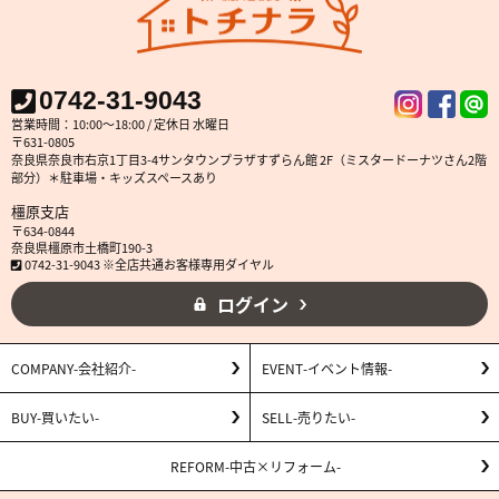
0742-31-9043
営業時間：10:00～18:00 / 定休日 水曜日
〒631-0805
奈良県奈良市右京1丁目3-4サンタウンプラザすずらん館 2F（ミスタードーナツさん2階
部分）＊駐車場・キッズスペースあり
橿原支店
〒634-0844
奈良県橿原市土橋町190-3
0742-31-9043 ※全店共通お客様専用ダイヤル
ログイン
COMPANY
会社紹介
EVENT
イベント情報
BUY
買いたい
SELL
売りたい
REFORM
中古×リフォーム