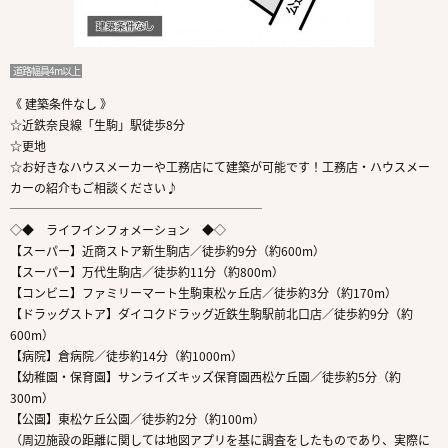
道路幅員4m以上
《 建築条件なし 》
☆近鉄奈良線「生駒」駅徒歩8分
☆更地
☆お好きなハウスメーカーや工務店にて建築が可能です！工務店・ハウスメー
カーの紹介もご相談ください♪
─────────────────────
◇◆ ライフインフォメーション ◆◇
【スーパー】近商ストア新生駒店／徒歩約9分（約600m）
【スーパー】万代生駒店／徒歩約11分（約800m）
【コンビニ】ファミリーマート生駒東松ヶ丘店／徒歩約3分（約170m）
【ドラッグストア】ダイコクドラッグ近鉄生駒駅前北口店／徒歩約9分（約
600m）
【病院】倉病院／徒歩約14分（約1000m）
【幼稚園・保育園】サンライズキッズ保育園西松ケ丘園／徒歩約5分（約
300m）
【公園】東松ケ丘公園／徒歩約2分（約100m）
（周辺施設の距離に関しては地図アプリを基に調査をしたものであり、実際に