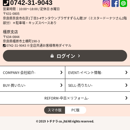
0742-31-9043
営業時間：10:00～18:00 / 定休日 水曜日
〒631-0805
奈良県奈良市右京1丁目3-4サンタウンプラザすずらん館 2F（ミスタードーナツさん2階
部分）＊駐車場・キッズスペースあり
橿原支店
〒634-0844
奈良県橿原市土橋町190-3
0742-31-9043 ※全店共通お客様専用ダイヤル
ログイン
COMPANY
会社紹介
EVENT
イベント情報
BUY
買いたい
SELL
売りたい
REFORM
中古×リフォーム
スマホ版
PC版
© 2019 トチナラ co.,ltd All rights reserved.