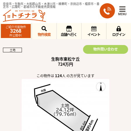
奈良市・生駒市・大和郡山市・木津川市・精華町・京田辺市・橿原市・香
芝市・広陵町・葛城市の不動産売買情報
MENU
ご紹介可能物件
3268
物件検索
店舗へ行く
イベント
ログイン
件公開中!
物件問い合わせ
土地
生駒市東松ケ丘
724万円
124
この物件は
人 の方が見ています