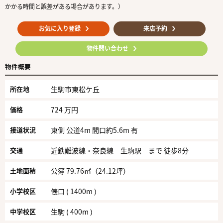
かかる時間と誤差がある場合があります。）
お気に入り登録
来店予約
物件問い合わせ
物件概要
所在地
生駒市東松ケ丘
価格
724 万円
接道状況
東側 公道4m 間口約5.6m 有
交通
近鉄難波線・奈良線 生駒駅 まで 徒歩8分
土地面積
公簿 79.76㎡（24.12坪）
小学校区
俵口 ( 1400m )
中学校区
生駒 ( 400m )