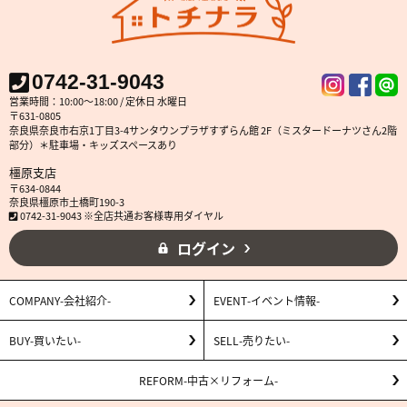
0742-31-9043
営業時間：10:00～18:00 / 定休日 水曜日
〒631-0805
奈良県奈良市右京1丁目3-4サンタウンプラザすずらん館 2F（ミスタードーナツさん2階
部分）＊駐車場・キッズスペースあり
橿原支店
〒634-0844
奈良県橿原市土橋町190-3
0742-31-9043 ※全店共通お客様専用ダイヤル
ログイン
COMPANY
会社紹介
EVENT
イベント情報
BUY
買いたい
SELL
売りたい
REFORM
中古×リフォーム