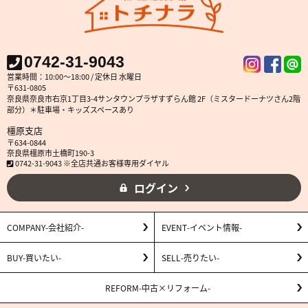
0742-31-9043
営業時間：10:00～18:00 / 定休日 水曜日
〒631-0805
奈良県奈良市右京1丁目3-4サンタウンプラザすずらん館 2F（ミスタードーナツさん2階
部分）＊駐車場・キッズスペースあり
橿原支店
〒634-0844
奈良県橿原市土橋町190-3
0742-31-9043 ※全店共通お客様専用ダイヤル
ログイン
COMPANY
会社紹介
EVENT
イベント情報
BUY
買いたい
SELL
売りたい
REFORM
中古×リフォーム