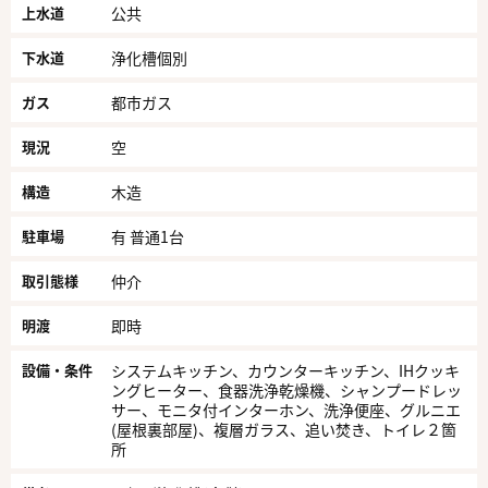
上水道
公共
下水道
浄化槽個別
ガス
都市ガス
現況
空
構造
木造
駐車場
有 普通1台
取引態様
仲介
明渡
即時
設備・条件
システムキッチン、カウンターキッチン、IHクッキ
ングヒーター、食器洗浄乾燥機、シャンプードレッ
サー、モニタ付インターホン、洗浄便座、グルニエ
(屋根裏部屋)、複層ガラス、追い焚き、トイレ２箇
所