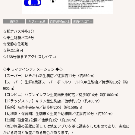
南向き
リフォーム済
道路幅員4m以上
南面バルコニー
☆稲倉バス停歩5分
☆東生駒駅バス6分
☆閑静な住宅地
☆駐車1台可
☆168号線までアクセスしやすい
─────────────────────
◇◆ ライフインフォメーション ◆◇
【スーパー】いそかわ新生駒店／徒歩約11分（約850ｍ）
【スーパー】生鮮&業務スーパー ボトルワールドOK生駒店／徒歩約13分（約
900ｍ）
【コンビニ】セブンイレブン生駒南田原町店／徒歩約14分（約1000ｍ）
【ドラッグストア】キリン堂生駒店／徒歩約5分（約400ｍ）
【病院】阪奈中央病院／徒歩約20分（約1500ｍ）
【幼稚園・保育園】生駒市立生駒台幼稚園／徒歩約10分（約700ｍ）
【公園】稲倉第2公園／徒歩約3分（約190ｍ）
（周辺施設の距離に関しては地図アプリを基に調査をしたものであり、実際に
かかる時間と誤差がある場合があります。）