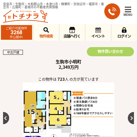
奈良市・生駒市・大和郡山市・木津川市・精華町・京田辺市・橿原市・香
芝市・広陵町・葛城市の不動産売買情報
MENU
ご紹介可能物件
3268
物件検索
店舗へ行く
イベント
ログイン
件公開中!
物件問い合わせ
中古戸建
生駒市小明町
2,349万円
723
この物件は
人 の方が見ています