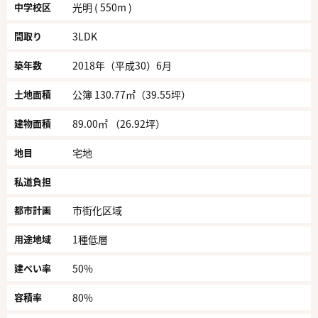
中学校区
光明 ( 550m )
間取り
3LDK
築年数
2018年（平成30）6月
土地面積
公簿 130.77㎡（39.55坪）
建物面積
89.00㎡ （26.92坪）
地目
宅地
私道負担
都市計画
市街化区域
用途地域
1種低層
建ぺい率
50%
容積率
80%