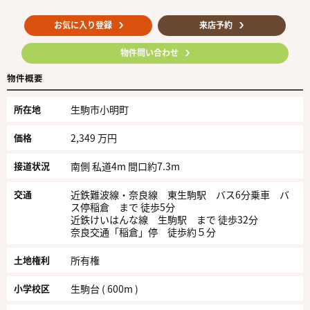
お気に入り登録
来店予約
物件問い合わせ
物件概要
所在地
生駒市小明町
価格
2,349 万円
接道状況
南側 私道4m 間口約7.3m
交通
近鉄難波線・奈良線 東生駒駅 バス6分乗車 バ
ス停稲倉 まで 徒歩5分
近鉄けいはんな線 生駒駅 まで 徒歩32分
奈良交通「稲倉」停 徒歩約５分
土地権利
所有権
小学校区
生駒台 ( 600m )