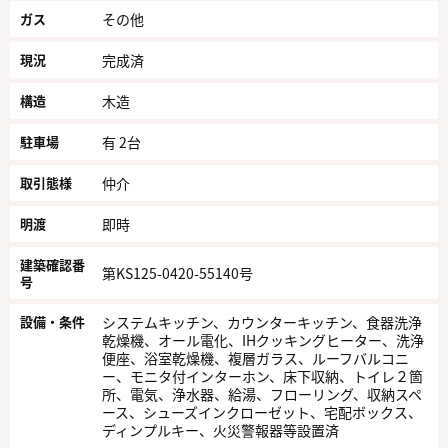
ガス
その他
現況
完成済
構造
木造
駐車場
有 2台
取引態様
仲介
明渡
即時
建築確認番
第KS125-0420-55140号
号
設備・条件
システムキッチン、カウンターキッチン、食器洗浄
乾燥機、オール電化、IHクッキングヒーター、洗浄
便座、浴室乾燥機、複層ガラス、ルーフバルコニ
ー、モニタ付インターホン、床下収納、トイレ２箇
所、電気、浄水器、給湯、フローリング、収納スペ
ース、シューズインクローゼット、宅配ボックス、
ディンプルキー、火災警報器等設置済