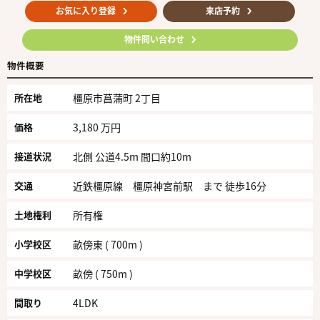
お気に入り登録
来店予約
物件問い合わせ
物件概要
所在地
橿原市菖蒲町 2丁目
価格
3,180 万円
接道状況
北側 公道4.5m 間口約10m
交通
近鉄橿原線 橿原神宮前駅 まで 徒歩16分
土地権利
所有権
小学校区
畝傍東 ( 700m )
中学校区
畝傍 ( 750m )
間取り
4LDK