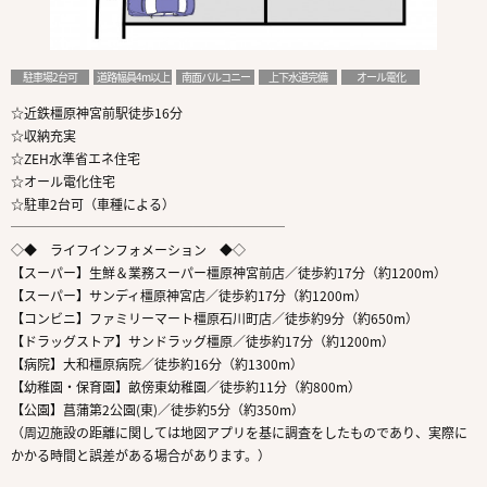
駐車場2台可
道路幅員4m以上
南面バルコニー
上下水道完備
オール電化
☆近鉄橿原神宮前駅徒歩16分
☆収納充実
☆ZEH水準省エネ住宅
☆オール電化住宅
☆駐車2台可（車種による）
─────────────────────
◇◆ ライフインフォメーション ◆◇
【スーパー】生鮮＆業務スーパー橿原神宮前店／徒歩約17分（約1200m）
【スーパー】サンディ橿原神宮店／徒歩約17分（約1200m）
【コンビニ】ファミリーマート橿原石川町店／徒歩約9分（約650m）
【ドラッグストア】サンドラッグ橿原／徒歩約17分（約1200m）
【病院】大和橿原病院／徒歩約16分（約1300m）
【幼稚園・保育園】畝傍東幼稚園／徒歩約11分（約800m）
【公園】菖蒲第2公園(東)／徒歩約5分（約350m）
（周辺施設の距離に関しては地図アプリを基に調査をしたものであり、実際に
かかる時間と誤差がある場合があります。）