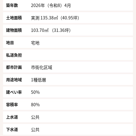
築年数
2026年（令和8）4月
土地面積
実測 135.38㎡（40.95坪）
建物面積
103.70㎡ （31.36坪）
地目
宅地
私道負担
都市計画
市街化区域
用途地域
1種低層
建ぺい率
50%
容積率
80%
上水道
公共
下水道
公共