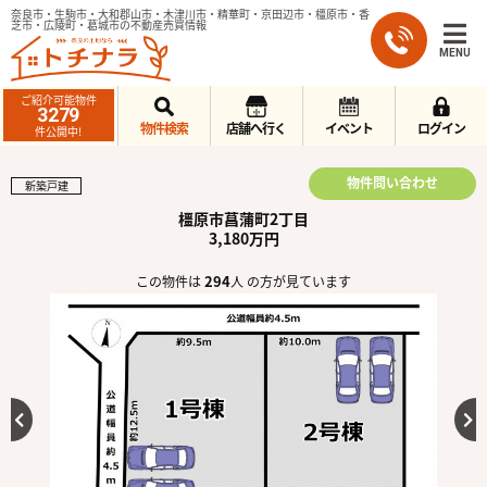
奈良市・生駒市・大和郡山市・木津川市・精華町・京田辺市・橿原市・香
芝市・広陵町・葛城市の不動産売買情報
MENU
ご紹介可能物件
3279
物件検索
店舗へ行く
イベント
ログイン
件公開中!
物件問い合わせ
新築戸建
橿原市菖蒲町2丁目
3,180万円
294
この物件は
人 の方が見ています