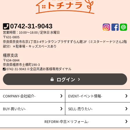
0742-31-9043
営業時間：10:00～18:00 / 定休日 水曜日
〒631-0805
奈良県奈良市右京1丁目3-4サンタウンプラザすずらん館 2F（ミスタードーナツさん2階
部分）＊駐車場・キッズスペースあり
橿原支店
〒634-0844
奈良県橿原市土橋町190-3
0742-31-9043 ※全店共通お客様専用ダイヤル
ログイン
COMPANY
会社紹介
EVENT
イベント情報
BUY
買いたい
SELL
売りたい
REFORM
中古×リフォーム