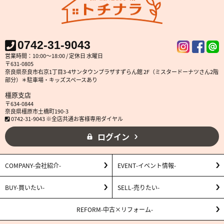
0742-31-9043
営業時間：10:00～18:00 / 定休日 水曜日
〒631-0805
奈良県奈良市右京1丁目3-4サンタウンプラザすずらん館 2F（ミスタードーナツさん2階
部分）＊駐車場・キッズスペースあり
橿原支店
〒634-0844
奈良県橿原市土橋町190-3
0742-31-9043 ※全店共通お客様専用ダイヤル
ログイン
COMPANY
会社紹介
EVENT
イベント情報
BUY
買いたい
SELL
売りたい
REFORM
中古×リフォーム