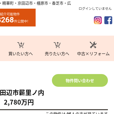
・精華町・京田辺市・橿原市・香芝市・広
ログインしていません
紹介可能物件
3268
件公開中!
買いたい方へ
売りたい方へ
中古×リフォーム
物件問い合わせ
田辺市薪里ノ内
2,780万円
この物件は
95
人の方が見ています