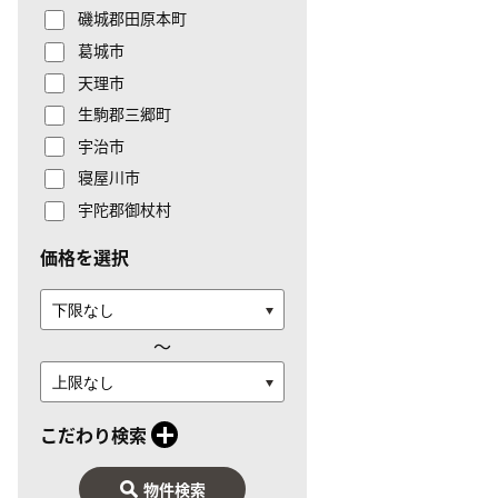
磯城郡田原本町
葛城市
天理市
生駒郡三郷町
宇治市
寝屋川市
宇陀郡御杖村
価格を選択
〜
こだわり検索
物件検索