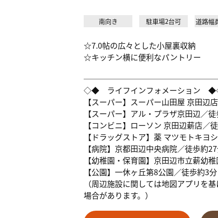
南向き
駐車場2台可
道路幅
☆7.0帖の広々とした小屋裏収納
☆キッチン横に便利なパントリー
─────────────────
◇◆ ライフインフォメーション ◆
【スーパー】スーパー山田屋 京田辺店／
【スーパー】アル・プラザ京田辺／徒歩
【コンビニ】ローソン 京田辺薪店／徒歩
【ドラッグストア】薬 マツモトキヨシ 
【病院】京都田辺中央病院／徒歩約27分
【幼稚園・保育園】京田辺市立薪幼稚園
【公園】一休ヶ丘第8公園／徒歩約3分
（周辺施設に関しては地図アプリを基
場合があります。）