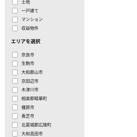
土地
一戸建て
マンション
収益物件
エリアを選択
奈良市
生駒市
大和郡山市
京田辺市
木津川市
相楽郡精華町
橿原市
香芝市
北葛城郡広陵町
大和高田市