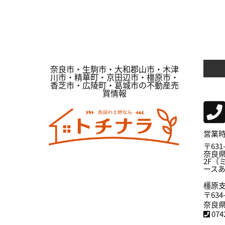
奈良市・生駒市・大和郡山市・木津
川市・精華町・京田辺市・橿原市・
香芝市・広陵町・葛城市の不動産売
買情報
営業時間
〒631-
奈良県
2F（
ース
橿原
〒634-
奈良県
07