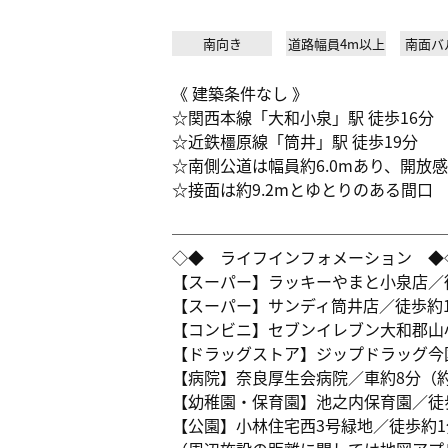
南向き
道路幅員4m以上
南面バ
《 建築条件なし 》
☆関西本線「大和小泉」駅 徒歩16分
☆近鉄橿原線「筒井」駅 徒歩19分
☆南側公道は幅員約6.0mあり、開放
☆接面は約9.2mとゆとりのある間口
─────────────────
◇◆ ライフインフォメーション ◆
【スーパー】ラッキーやまと小泉店／徒
【スーパー】サンディ筒井店／徒歩約17
【コンビニ】セブンイレブン大和郡山小
【ドラッグストア】ジップドラッグ今国
【病院】奈良厚生会病院／車約8分（約2
【幼稚園・保育園】池之内保育園／徒歩
【公園】小林住宅西3号緑地／徒歩約1