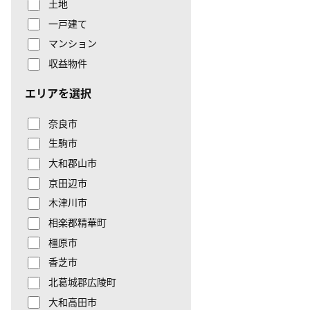
土地
一戸建て
マンション
収益物件
エリアを選択
奈良市
生駒市
大和郡山市
京田辺市
木津川市
相楽郡精華町
橿原市
香芝市
北葛城郡広陵町
大和高田市