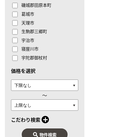
磯城郡田原本町
葛城市
天理市
生駒郡三郷町
宇治市
寝屋川市
宇陀郡御杖村
価格を選択
〜
こだわり検索
物件検索