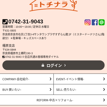
0742-31-9043
営業時間：10:00～18:00 / 定休日 水曜日
〒631-0805
奈良県奈良市右京1丁目3-4サンタウンプラザすずらん館 2F（ミスタードーナツさん2階
部分）＊駐車場・キッズスペースあり
橿原支店
〒634-0844
奈良県橿原市土橋町190-3
0742-31-9043 ※全店共通お客様専用ダイヤル
ログイン
COMPANY
会社紹介
EVENT
イベント情報
BUY
買いたい
SELL
売りたい
REFORM
中古×リフォーム