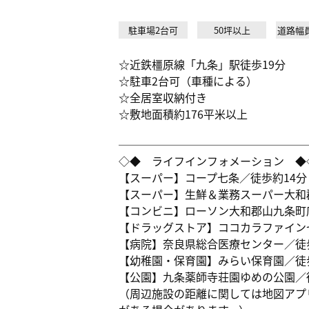
駐車場2台可
50坪以上
道路幅
☆近鉄橿原線「九条」駅徒歩19分
☆駐車2台可（車種による）
☆全居室収納付き
☆敷地面積約176平米以上
─────────────────
◇◆ ライフインフォメーション ◆
【スーパー】コープ七条／徒歩約14分（
【スーパー】生鮮＆業務スーパー大和郡
【コンビニ】ローソン大和郡山九条町店
【ドラッグストア】ココカラファイン七
【病院】奈良県総合医療センター／徒歩
【幼稚園・保育園】みらい保育園／徒歩
【公園】九条薬師寺荘園ゆめの公園／徒
（周辺施設の距離に関しては地図アプ