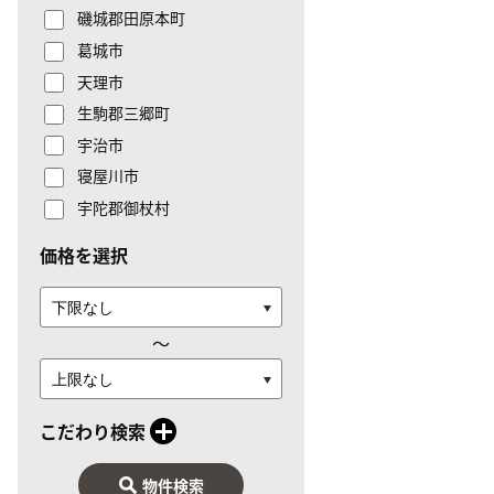
磯城郡田原本町
葛城市
天理市
生駒郡三郷町
宇治市
寝屋川市
宇陀郡御杖村
価格を選択
〜
こだわり検索
物件検索