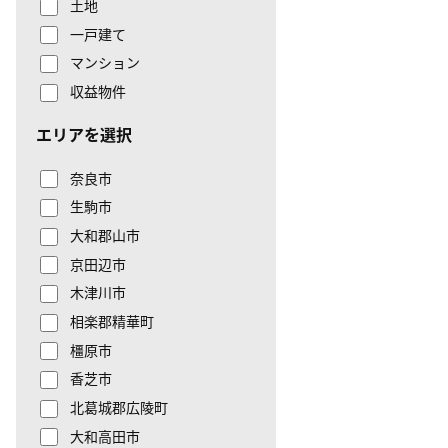
土地
一戸建て
マンション
収益物件
エリアを選択
奈良市
生駒市
大和郡山市
京田辺市
木津川市
相楽郡精華町
橿原市
香芝市
北葛城郡広陵町
大和高田市