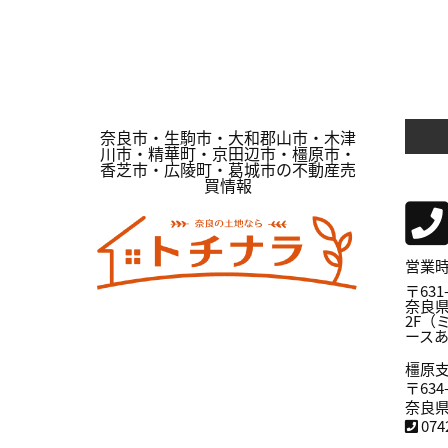
奈良市・生駒市・大和郡山市・木津
川市・精華町・京田辺市・橿原市・
香芝市・広陵町・葛城市の不動産売
買情報
営業時間
〒631-
奈良県
2F（
ース
橿原
〒634-
奈良県
07