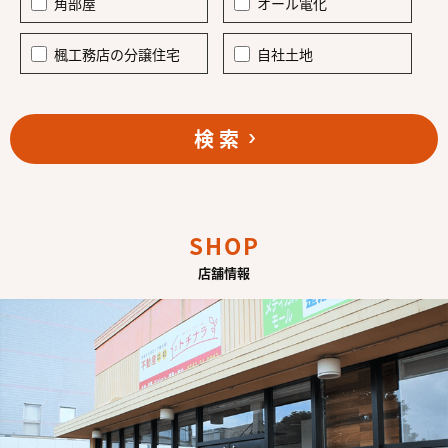
角部屋
オール電化
楓工務店の分譲住宅
自社土地
検 索
SHOP
店舗情報