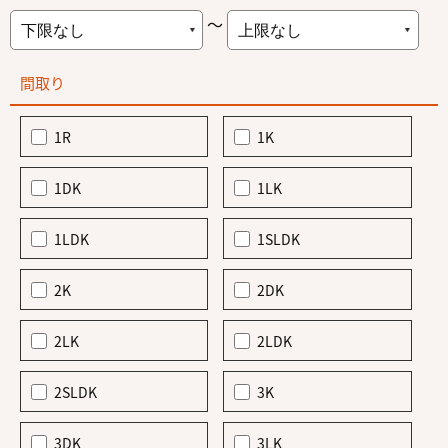
～
間取り
1R
1K
1DK
1LK
1LDK
1SLDK
2K
2DK
2LK
2LDK
2SLDK
3K
3DK
3LK