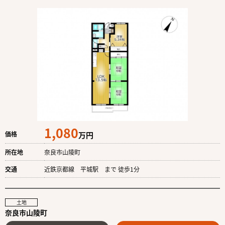
1,080
価格
万円
所在地
奈良市山陵町
交通
近鉄京都線 平城駅 まで 徒歩1分
土地
奈良市山陵町