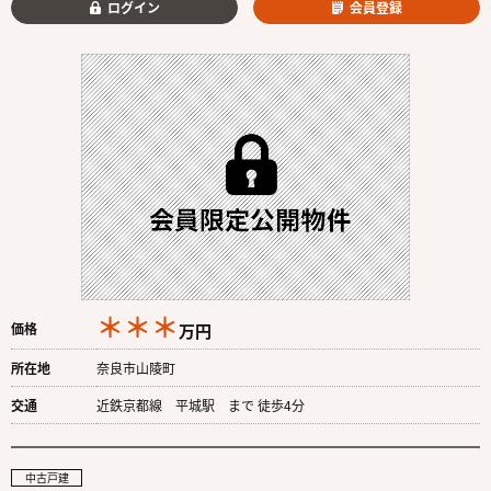
ログイン
会員登録
＊＊＊
価格
万円
所在地
奈良市山陵町
交通
近鉄京都線 平城駅 まで 徒歩4分
中古戸建