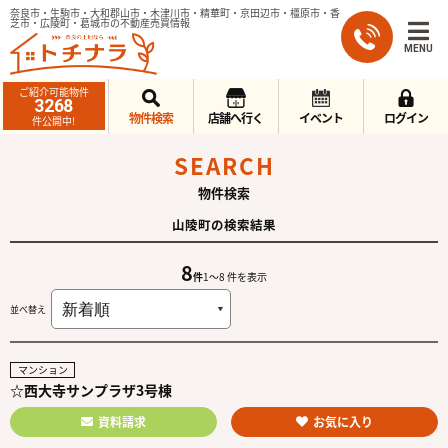
奈良市・生駒市・大和郡山市・木津川市・精華町・京田辺市・橿原市・香
芝市・広陵町・葛城市の不動産売買情報
MENU
ご紹介可能物件
3268
物件検索
店舗へ行く
イベント
ログイン
件公開中!
SEARCH
物件検索
山陵町の検索結果
8
件
1〜8 件を表示
並べ替え
マンション
☆西大寺サンプラザ3号棟
資料請求
お気に入り