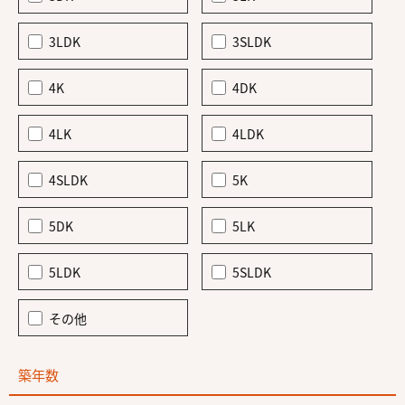
3LDK
3SLDK
4K
4DK
4LK
4LDK
4SLDK
5K
5DK
5LK
5LDK
5SLDK
その他
築年数