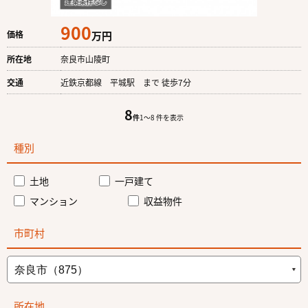
900
価格
万円
所在地
奈良市山陵町
交通
近鉄京都線 平城駅 まで 徒歩7分
8
件
1〜8 件を表示
種別
土地
一戸建て
マンション
収益物件
市町村
所在地