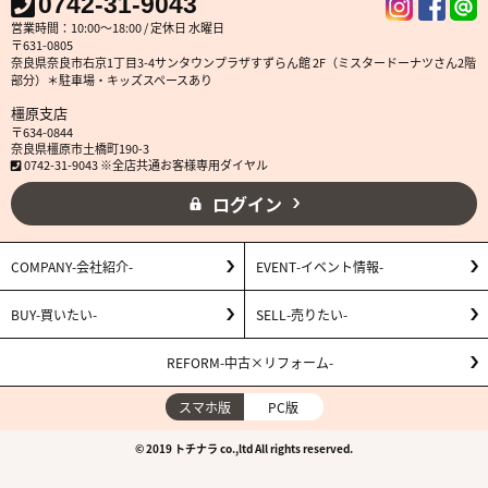
0742-31-9043
営業時間：10:00～18:00 / 定休日 水曜日
〒631-0805
奈良県奈良市右京1丁目3-4サンタウンプラザすずらん館 2F（ミスタードーナツさん2階
部分）＊駐車場・キッズスペースあり
橿原支店
〒634-0844
奈良県橿原市土橋町190-3
0742-31-9043 ※全店共通お客様専用ダイヤル
ログイン
COMPANY
会社紹介
EVENT
イベント情報
BUY
買いたい
SELL
売りたい
REFORM
中古×リフォーム
スマホ版
PC版
© 2019 トチナラ co.,ltd All rights reserved.