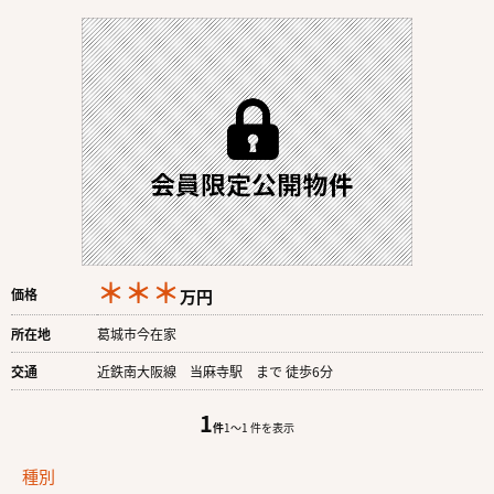
＊＊＊
価格
万円
所在地
葛城市今在家
交通
近鉄南大阪線 当麻寺駅 まで 徒歩6分
1
件
1〜1 件を表示
種別