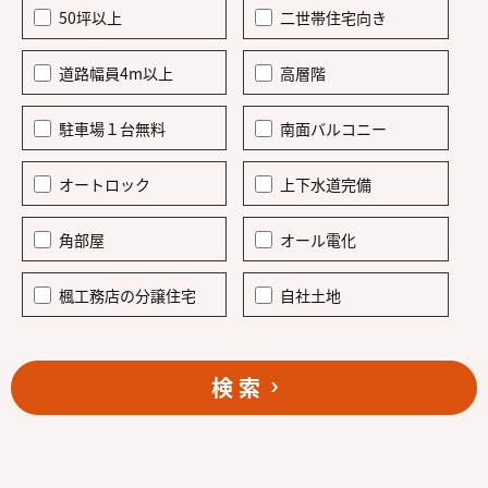
50坪以上
二世帯住宅向き
道路幅員4m以上
高層階
駐車場１台無料
南面バルコニー
オートロック
上下水道完備
角部屋
オール電化
楓工務店の分譲住宅
自社土地
検 索