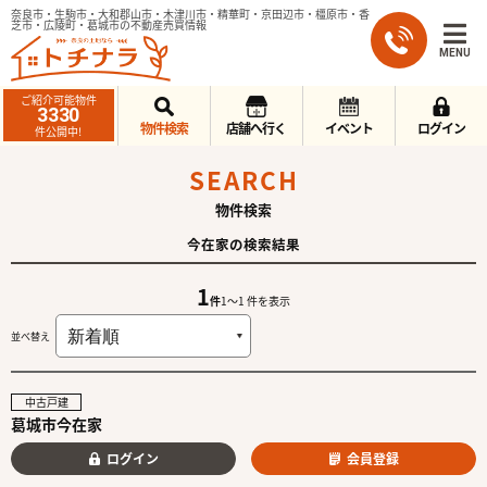
奈良市・生駒市・大和郡山市・木津川市・精華町・京田辺市・橿原市・香
芝市・広陵町・葛城市の不動産売買情報
MENU
ご紹介可能物件
3330
物件検索
店舗へ行く
イベント
ログイン
件公開中!
SEARCH
物件検索
今在家の検索結果
1
件
1〜1 件を表示
並べ替え
中古戸建
葛城市今在家
ログイン
会員登録