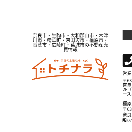
奈良市・生駒市・大和郡山市・木津
川市・精華町・京田辺市・橿原市・
香芝市・広陵町・葛城市の不動産売
買情報
営業時
〒63
奈良
2F
ース
橿原
〒63
奈良
0