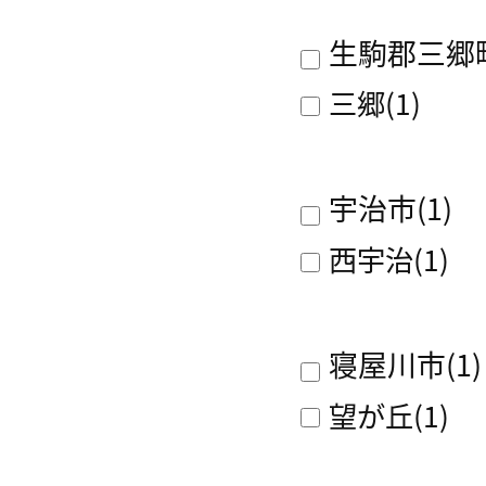
生駒郡三郷
三郷
(1)
宇治市
(1)
西宇治
(1)
寝屋川市
(1)
望が丘
(1)