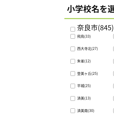
小学校名を
奈良市
(845)
飛鳥
(33)
西大寺北
(27)
朱雀
(12)
登美ヶ丘
(25)
平城
(25)
済美
(13)
済美南
(30)