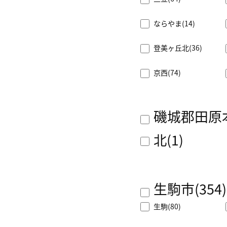
ならやま
(14)
登美ヶ丘北
(36)
京西
(74)
磯城郡田原
北
(1)
生駒市
(354)
生駒
(80)