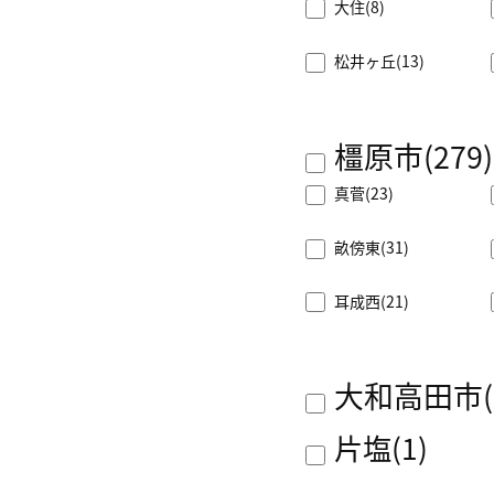
大住
(8)
松井ヶ丘
(13)
橿原市
(279)
真菅
(23)
畝傍東
(31)
耳成西
(21)
大和高田市
片塩
(1)