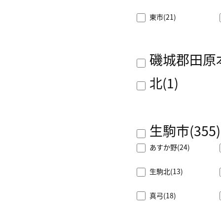
東市
(21)
磯城郡田原
北
(1)
生駒市
(355)
あすか野
(24)
生駒北
(13)
真弓
(18)