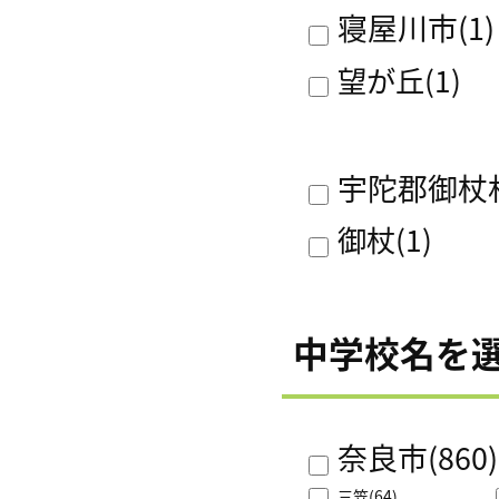
寝屋川市
(1)
望が丘
(1)
宇陀郡御杖
御杖
(1)
中学校名を
奈良市
(860)
三笠
(64)