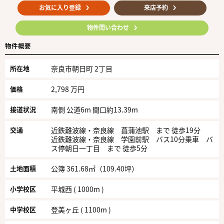
お気に入り登録
来店予約
物件問い合わせ
物件概要
所在地
奈良市朝日町 2丁目
価格
2,798 万円
接道状況
南側 公道6m 間口約13.39m
交通
近鉄難波線・奈良線 菖蒲池駅 まで 徒歩19分
近鉄難波線・奈良線 学園前駅 バス10分乗車 バ
ス停朝日一丁目 まで 徒歩5分
土地面積
公簿 361.68㎡（109.40坪）
小学校区
平城西 ( 1000m )
中学校区
登美ヶ丘 ( 1100m )