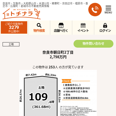
奈良市・生駒市・大和郡山市・木津川市・精華町・京田辺市・橿原市・香
芝市・広陵町・葛城市の不動産売買情報
MENU
ご紹介可能物件
3279
物件検索
店舗へ行く
イベント
ログイン
件公開中!
物件問い合わせ
土地
奈良市朝日町2丁目
2,798万円
253
この物件は
人 の方が見ています