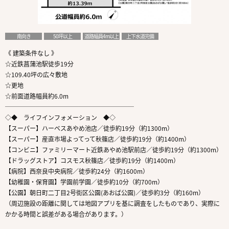
南向き
50坪以上
道路幅員4m以上
上下水道完備
《 建築条件なし 》
☆近鉄菖蒲池駅徒歩19分
☆109.40坪の広々敷地
☆更地
☆前面道路幅員約6.0m
─────────────────────
◇◆ ライフインフォメーション ◆◇
【スーパー】ハーベスあやめ池店／徒歩約19分（約1300m）
【スーパー】産直市場よってって秋篠店／徒歩約19分（約1400m）
【コンビニ】ファミリーマート近鉄あやめ池駅前店／徒歩約19分（約1300m）
【ドラッグストア】コスモス秋篠店／徒歩約19分（約1400m）
【病院】西奈良中央病院／徒歩約24分（約1600m）
【幼稚園・保育園】学園前学園／徒歩約10分（約700m）
【公園】朝日町二丁目2号街区公園(あおば公園)／徒歩約3分（約160m）
（周辺施設の距離に関しては地図アプリを基に調査をしたものであり、実際に
かかる時間と誤差がある場合があります。）