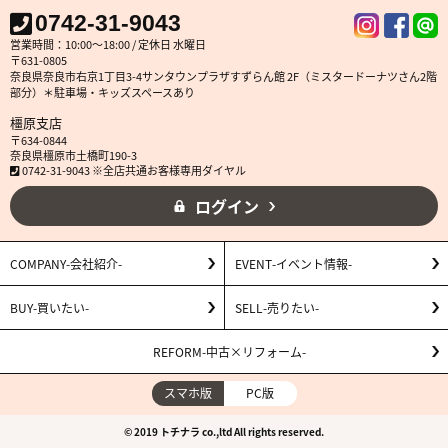
0742-31-9043
営業時間：10:00～18:00 / 定休日 水曜日
〒631-0805
奈良県奈良市右京1丁目3-4サンタウンプラザすずらん館 2F（ミスタードーナツさん2階
部分）＊駐車場・キッズスペースあり
橿原支店
〒634-0844
奈良県橿原市土橋町190-3
0742-31-9043 ※全店共通お客様専用ダイヤル
ログイン
COMPANY
会社紹介
EVENT
イベント情報
BUY
買いたい
SELL
売りたい
REFORM
中古×リフォーム
スマホ版
PC版
© 2019 トチナラ co.,ltd All rights reserved.