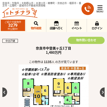
奈良市・生駒市・大和郡山市・木津川市・精華町・京田辺市・橿原市・香
芝市・広陵町・葛城市の不動産売買情報
MENU
ご紹介可能物件
3279
物件検索
店舗へ行く
イベント
ログイン
件公開中!
物件問い合わせ
中古戸建
奈良市中登美ヶ丘1丁目
1,480万円
1135
この物件は
人 の方が見ています