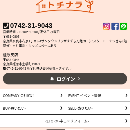
0742-31-9043
営業時間：10:00～18:00 / 定休日 水曜日
〒631-0805
奈良県奈良市右京1丁目3-4サンタウンプラザすずらん館 2F（ミスタードーナツさん2階
部分）＊駐車場・キッズスペースあり
橿原支店
〒634-0844
奈良県橿原市土橋町190-3
0742-31-9043 ※全店共通お客様専用ダイヤル
ログイン
COMPANY
会社紹介
EVENT
イベント情報
BUY
買いたい
SELL
売りたい
REFORM
中古×リフォーム