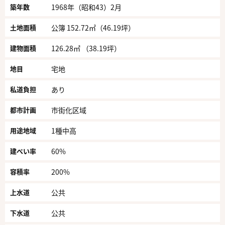
築年数
1968年（昭和43）2月
土地面積
公簿 152.72㎡（46.19坪）
建物面積
126.28㎡ （38.19坪）
地目
宅地
私道負担
あり
都市計画
市街化区域
用途地域
1種中高
建ぺい率
60%
容積率
200%
上水道
公共
下水道
公共