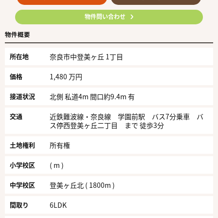
物件問い合わせ
物件概要
所在地
奈良市中登美ヶ丘 1丁目
価格
1,480 万円
接道状況
北側 私道4m 間口約9.4m 有
交通
近鉄難波線・奈良線 学園前駅 バス7分乗車 バ
ス停西登美ヶ丘二丁目 まで 徒歩3分
土地権利
所有権
小学校区
( m )
中学校区
登美ヶ丘北 ( 1800m )
間取り
6LDK