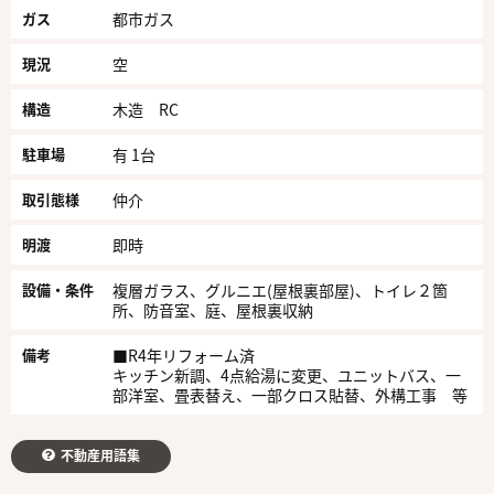
ガス
都市ガス
現況
空
構造
木造 RC
駐車場
有 1台
取引態様
仲介
明渡
即時
設備・条件
複層ガラス、グルニエ(屋根裏部屋)、トイレ２箇
所、防音室、庭、屋根裏収納
備考
■R4年リフォーム済
キッチン新調、4点給湯に変更、ユニットバス、一
部洋室、畳表替え、一部クロス貼替、外構工事 等
不動産用語集