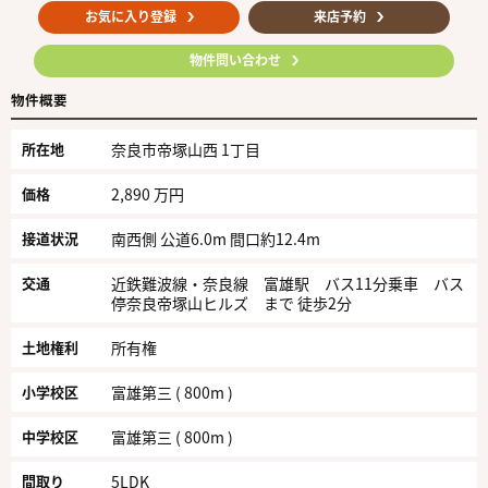
お気に入り登録
来店予約
物件問い合わせ
物件概要
所在地
奈良市帝塚山西 1丁目
価格
2,890 万円
接道状況
南西側 公道6.0m 間口約12.4m
交通
近鉄難波線・奈良線 富雄駅 バス11分乗車 バス
停奈良帝塚山ヒルズ まで 徒歩2分
土地権利
所有権
小学校区
富雄第三 ( 800m )
中学校区
富雄第三 ( 800m )
間取り
5LDK