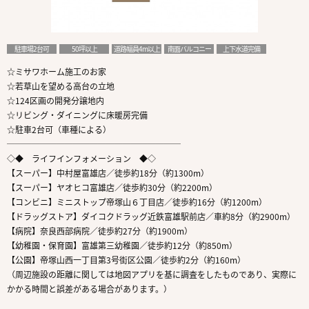
駐車場2台可
50坪以上
道路幅員4m以上
南面バルコニー
上下水道完備
☆ミサワホーム施工のお家
☆若草山を望める高台の立地
☆124区画の開発分譲地内
☆リビング・ダイニングに床暖房完備
☆駐車2台可（車種による）
─────────────────────
◇◆ ライフインフォメーション ◆◇
【スーパー】中村屋富雄店／徒歩約18分（約1300m）
【スーパー】ヤオヒコ富雄店／徒歩約30分（約2200m）
【コンビニ】ミニストップ帝塚山６丁目店／徒歩約16分（約1200m）
【ドラッグストア】ダイコクドラッグ近鉄富雄駅前店／車約8分（約2900m）
【病院】奈良西部病院／徒歩約27分（約1900m）
【幼稚園・保育園】富雄第三幼稚園／徒歩約12分（約850m）
【公園】帝塚山西一丁目第3号街区公園／徒歩約2分（約160m）
（周辺施設の距離に関しては地図アプリを基に調査をしたものであり、実際に
かかる時間と誤差がある場合があります。）