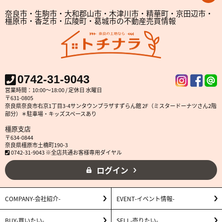
奈良市・生駒市・大和郡山市・木津川市・精華町・京田辺市・
橿原市・香芝市・広陵町・葛城市の不動産売買情報
0742-31-9043
営業時間：10:00～18:00 / 定休日 水曜日
〒631-0805
奈良県奈良市右京1丁目3-4サンタウンプラザすずらん館 2F（ミスタードーナツさん2階
部分）＊駐車場・キッズスペースあり
橿原支店
〒634-0844
奈良県橿原市土橋町190-3
0742-31-9043 ※全店共通お客様専用ダイヤル
ログイン
COMPANY
会社紹介
EVENT
イベント情報
BUY
買いたい
SELL
売りたい