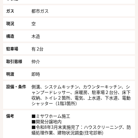
ガス
都市ガス
現況
空
構造
木造
駐車場
有 2台
取引態様
仲介
明渡
即時
設備・条件
側溝、システムキッチン、カウンターキッチン、シ
ャンプードレッサー、床暖房、駐車場２台分、床下
収納、トイレ２箇所、電気、上水道、下水道、電動
シャッター（1階3箇所）
備考
■ミサワホーム施工
■開発分譲地内
■令和8年3月末実施完了：ハウスクリーニング、防
蟻処理作業、建物状況調査(住宅診断)