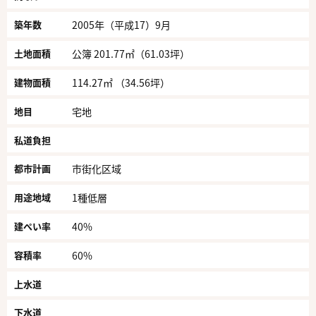
築年数
2005年（平成17）9月
土地面積
公簿 201.77㎡（61.03坪）
建物面積
114.27㎡ （34.56坪）
地目
宅地
私道負担
都市計画
市街化区域
用途地域
1種低層
建ぺい率
40%
容積率
60%
上水道
下水道