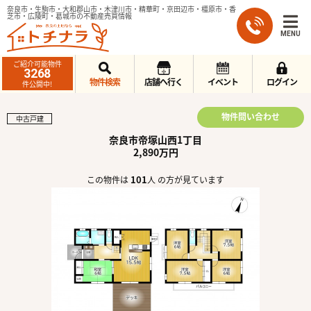
奈良市・生駒市・大和郡山市・木津川市・精華町・京田辺市・橿原市・香
芝市・広陵町・葛城市の不動産売買情報
MENU
ご紹介可能物件
3268
物件検索
店舗へ行く
イベント
ログイン
件公開中!
物件問い合わせ
中古戸建
奈良市帝塚山西1丁目
2,890万円
101
この物件は
人 の方が見ています