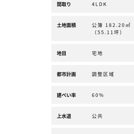
間取り
4LDK
土地面積
公簿 182.20㎡
（55.11坪）
地目
宅地
都市計画
調整区域
建ぺい率
60%
上水道
公共