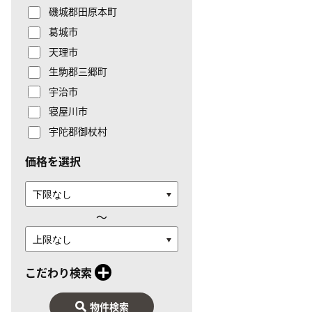
磯城郡田原本町
葛城市
天理市
生駒郡三郷町
宇治市
寝屋川市
宇陀郡御杖村
価格を選択
〜
こだわり検索
物件検索