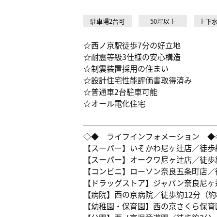
駐車場2台可
50坪以上
上下
☆西ノ京駅徒歩7分の好立地
☆耐震等級3仕様の安心構造
☆制震装置採用の住まい
☆設計住宅性能評価書取得済み
☆普通車2台駐車可能
☆オール電化住宅
─────────────────
◇◆ ライフインフォメーション ◆
【スーパー】いそかわ尼ヶ辻店／徒歩約2
【スーパー】オークワ尼ヶ辻店／徒歩約2
【コンビニ】ローソン奈良五条町店／徒
【ドラッグストア】ジャパン奈良尼ヶ辻
【病院】西の京病院／徒歩約12分（約8
【幼稚園・保育園】西の京さくら保育園