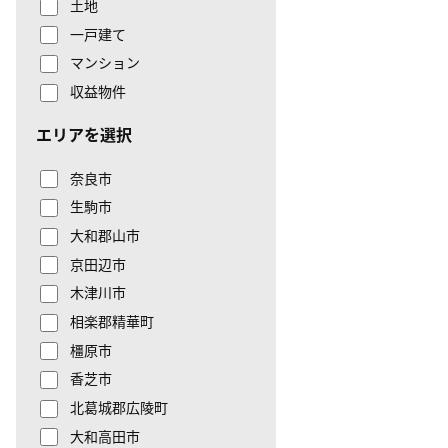
土地
一戸建て
マンション
収益物件
エリアを選択
奈良市
生駒市
大和郡山市
京田辺市
木津川市
相楽郡精華町
橿原市
香芝市
北葛城郡広陵町
大和高田市